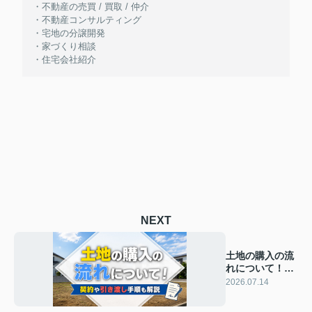
・不動産の売買 / 買取 / 仲介
・不動産コンサルティング
・宅地の分譲開発
・家づくり相談
・住宅会社紹介
NEXT
土地の購入の流
れについて！契
約や引き渡し手
2026.07.14
順も解説