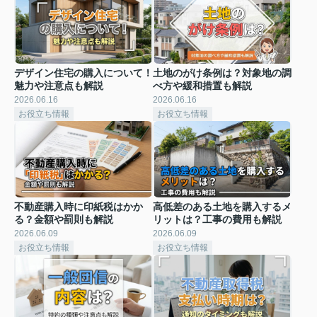
デザイン住宅の購入について！
土地のがけ条例は？対象地の調
魅力や注意点も解説
べ方や緩和措置も解説
2026.06.16
2026.06.16
お役立ち情報
お役立ち情報
不動産購入時に印紙税はかか
高低差のある土地を購入するメ
る？金額や罰則も解説
リットは？工事の費用も解説
2026.06.09
2026.06.09
お役立ち情報
お役立ち情報