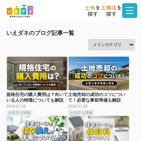
土地
を
工務店
を
探す
探す
いえダネのブログ記事一覧
規格住宅の購入費用は？向いて
土地売却の成功のコツについ
いる人の特徴についても解説
て！必要な事前準備も解説
2026.07.28
2026.07.28
お役立ち情報
お役立ち情報