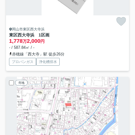
岡山市東区西大寺浜
東区西大寺浜 1区画
1,778
2,000
万
円
- / 587.84㎡ / -
赤穂線「西大寺」駅 徒歩26分
プロパンガス
浄化槽排水
売地