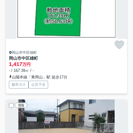
岡山市中区雄町
岡山市中区雄町
1,417
万円
- / 167.39㎡ / -
山陽本線「東岡山」駅 徒歩17分
都市ガス
公共下水
売地