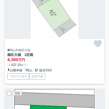
岡山市南区大福
南区大福 1区画
4,300
万円
- / 422.19㎡ / -
山陽本線「岡山」駅 徒歩33分
プロパンガス
公共下水
売地