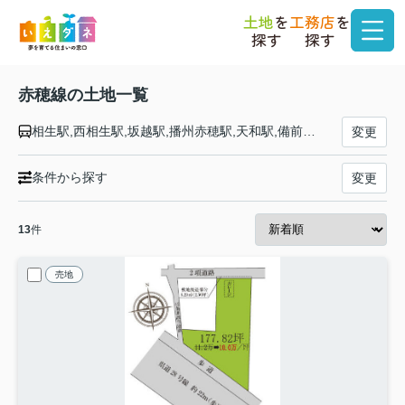
土地
を
工務店
を
探す
探す
赤穂線の土地一覧
相生駅,西相生駅,坂越駅,播州赤穂駅,天和駅,備前福河駅,寒河駅,日生駅,伊里駅,備前片上駅,西片上駅,伊部駅,香登駅,長船駅,邑久駅,大富駅,西大寺駅,大多羅駅,東岡山駅,高島駅,西川原駅,岡山駅
変更
条件から探す
変更
13
件
売地