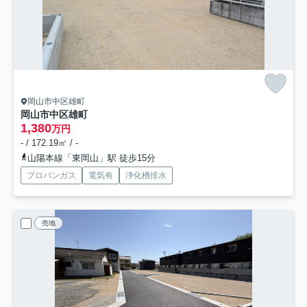
岡山市中区雄町
岡山市中区雄町
1,380
万円
- / 172.19㎡ / -
山陽本線「東岡山」駅 徒歩15分
プロパンガス
電気有
浄化槽排水
売地