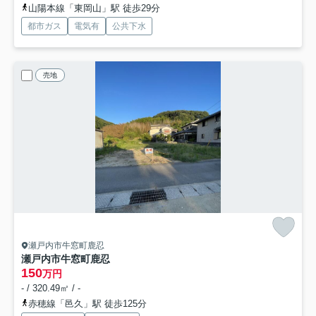
山陽本線「東岡山」駅 徒歩29分
都市ガス
電気有
公共下水
売地
瀬戸内市牛窓町鹿忍
瀬戸内市牛窓町鹿忍
150
万円
- / 320.49㎡ / -
赤穂線「邑久」駅 徒歩125分