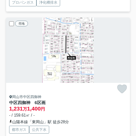
プロパンガス
浄化槽排水
売地
岡山市中区四御神
中区四御神 6区画
1,231
1,400
万
円
- / 159.61㎡ / -
山陽本線「東岡山」駅 徒歩28分
都市ガス
公共下水