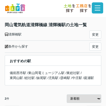
土地
を
工務店
を
探す
探す
岡山電気軌道清輝橋線 清輝橋駅の土地一覧
清輝橋駅
変更
条件から探す
変更
おすすめの駅
備前西市駅
/
東山岡電ミュージアム駅
/
東総社駅
/
東岡山駅
/
総社駅
/
妹尾駅
/
児島駅
/
彦崎駅
/
中庄駅
/
庭瀬駅
2
件