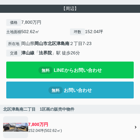
【周辺】
7,800万円
価格
502.62㎡
152.04坪
土地面積
坪数
岡山県
岡山市北区
津島南
２丁目7-23
所在地
津山線
「
法界院
」駅 徒歩26分
交通
LINEからお問い合わせ
無料
お問い合わせ
無料
北区津島南二丁目 1区画の販売中物件
7,800万円
152.04坪(502.62㎡)