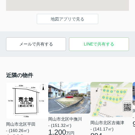
地図アプリで見る
メールで共有する
LINEで共有する
近隣の物件
-
岡山市北区中撫川
岡山市北区吉備津
岡山市北区平田
- (151.32㎡)
- (141.17㎡)
- (160.26㎡)
1,200
万円