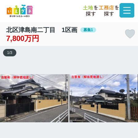
土地
を
工務店
を
探す
探す
北区津島南二丁目 1区画
募集1
7,800万円
1
/
3