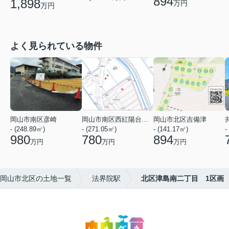
894
1,898
万円
万円
よく見られている物件
岡山市南区彦崎
岡山市南区西紅陽台１丁目
岡山市北区吉備津
- (248.89㎡)
- (271.05㎡)
- (141.17㎡)
-
980
780
894
万円
万円
万円
岡山市北区の土地一覧
法界院駅
北区津島南二丁目 1区画