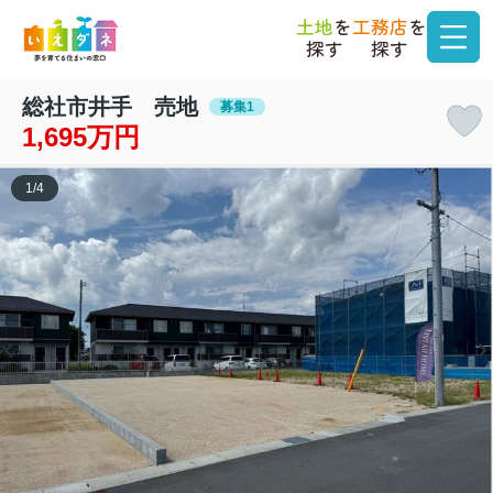
土地
を
工務店
を
探す
探す
総社市井手 売地
募集1
1,695万円
1
/
4