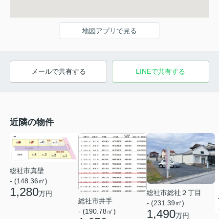
地図アプリで見る
メールで共有する
LINEで共有する
近隣の物件
総社市真壁
- (148.36㎡)
1,280
総社市総社２丁目
万円
総社市井手
- (231.39㎡)
- (190.78㎡)
1,490
万円