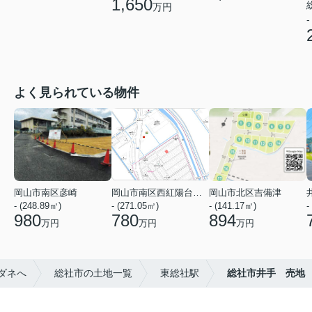
1,650
万円
-
よく見られている物件
岡山市南区彦崎
岡山市南区西紅陽台１丁目
岡山市北区吉備津
- (248.89㎡)
- (271.05㎡)
- (141.17㎡)
-
980
780
894
万円
万円
万円
ダネへ
総社市の土地一覧
東総社駅
総社市井手 売地