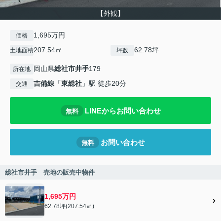
【外観】
1,695万円
価格
207.54㎡
62.78坪
土地面積
坪数
岡山県
総社市
井手
179
所在地
吉備線
「
東総社
」駅 徒歩20分
交通
LINEからお問い合わせ
無料
お問い合わせ
無料
総社市井手 売地の販売中物件
1,695万円
62.78坪(207.54㎡)